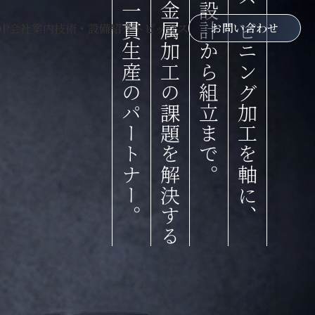
一貫生産のパートナー。
金属加工の課題を解決する
設計から組立まで。
スピニング加工を軸に、
お問い合わせ
OP
会社案内
技術・設備紹介
トピックス